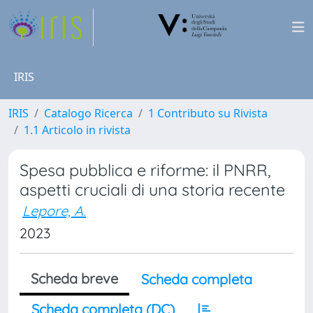
IRIS
IRIS
Catalogo Ricerca
1 Contributo su Rivista
1.1 Articolo in rivista
Spesa pubblica e riforme: il PNRR,
aspetti cruciali di una storia recente
Lepore, A.
2023
Scheda breve
Scheda completa
Scheda completa (DC)