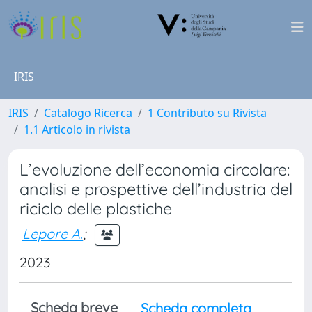
IRIS
IRIS
Catalogo Ricerca
1 Contributo su Rivista
1.1 Articolo in rivista
L’evoluzione dell’economia circolare:
analisi e prospettive dell’industria del
riciclo delle plastiche
Lepore A.
;
2023
Scheda breve
Scheda completa