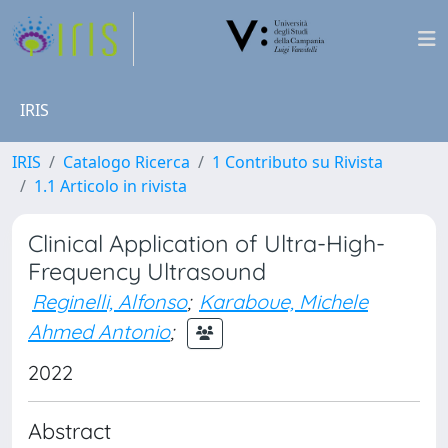
IRIS
IRIS
Catalogo Ricerca
1 Contributo su Rivista
1.1 Articolo in rivista
Clinical Application of Ultra-High-
Frequency Ultrasound
Reginelli, Alfonso
;
Karaboue, Michele
Ahmed Antonio
;
2022
Abstract