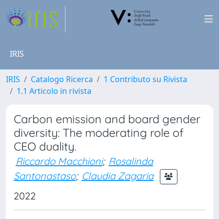
IRIS
IRIS
Catalogo Ricerca
1 Contributo su Rivista
1.1 Articolo in rivista
Carbon emission and board gender
diversity: The moderating role of
CEO duality.
Riccardo Macchioni
;
Rosalinda
Santonastaso
;
Claudia Zagaria
2022