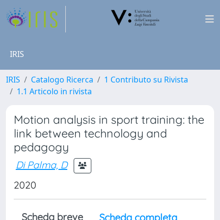
IRIS
IRIS
Catalogo Ricerca
1 Contributo su Rivista
1.1 Articolo in rivista
Motion analysis in sport training: the
link between technology and
pedagogy
Di Palma, D
2020
Scheda breve
Scheda completa