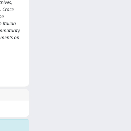
hives,
. Croce
be
 Italian
immaturity.
gements on