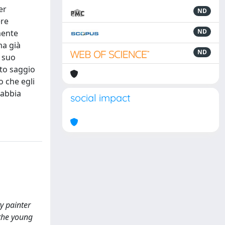
er
ND
ere
ND
mente
ma già
ND
l suo
sto saggio
o che egli
 abbia
social impact
y painter
 the young