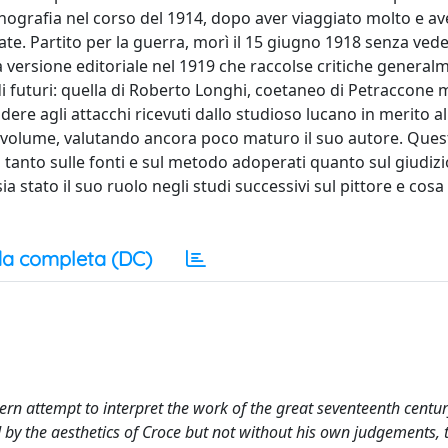
onografia nel corso del 1914, dopo aver viaggiato molto e av
vate. Partito per la guerra, morì il 15 giugno 1918 senza ved
a versione editoriale nel 1919 che raccolse critiche general
di futuri: quella di Roberto Longhi, coetaneo di Petraccone 
ndere agli attacchi ricevuti dallo studioso lucano in merito a
l volume, valutando ancora poco maturo il suo autore. Que
tanto sulle fonti e sul metodo adoperati quanto sul giudizi
 stato il suo ruolo negli studi successivi sul pittore e cosa
a completa (DC)
rn attempt to interpret the work of the great seventeenth centur
ed by the aesthetics of Croce but not without his own judgements,