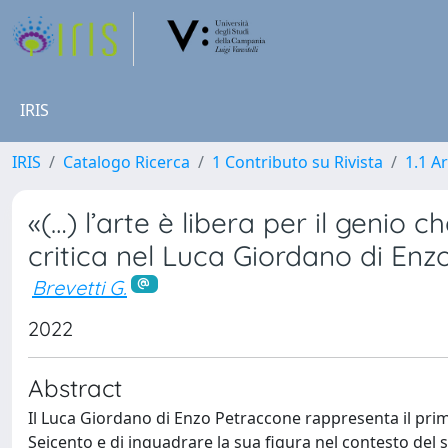
IRIS
IRIS
Catalogo Ricerca
1 Contributo su Rivista
1.1 Ar
«(…) l’arte è libera per il genio 
critica nel Luca Giordano di En
Brevetti G.
2022
Abstract
Il Luca Giordano di Enzo Petraccone rappresenta il prim
Seicento e di inquadrare la sua figura nel contesto del 