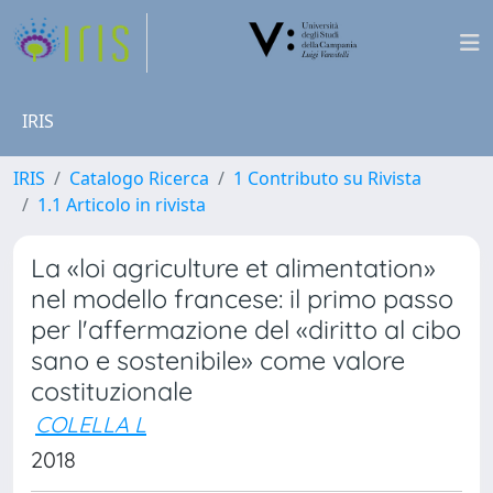
IRIS
IRIS
Catalogo Ricerca
1 Contributo su Rivista
1.1 Articolo in rivista
La «loi agriculture et alimentation»
nel modello francese: il primo passo
per l'affermazione del «diritto al cibo
sano e sostenibile» come valore
costituzionale
COLELLA L
2018