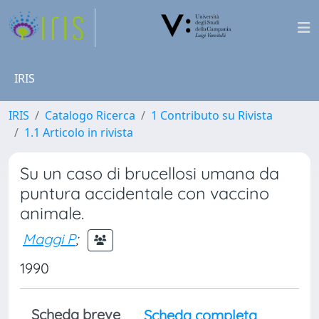
IRIS
IRIS
Catalogo Ricerca
1 Contributo su Rivista
1.1 Articolo in rivista
Su un caso di brucellosi umana da
puntura accidentale con vaccino
animale.
Maggi P
;
1990
Scheda breve
Scheda completa