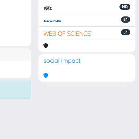
ND
31
31
social impact