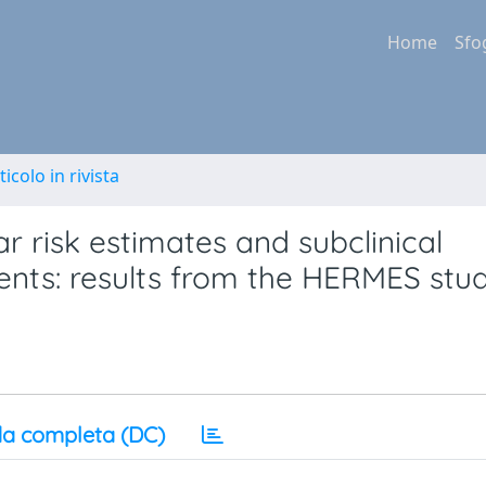
Home
Sfo
ticolo in rivista
r risk estimates and subclinical
ients: results from the HERMES stu
a completa (DC)