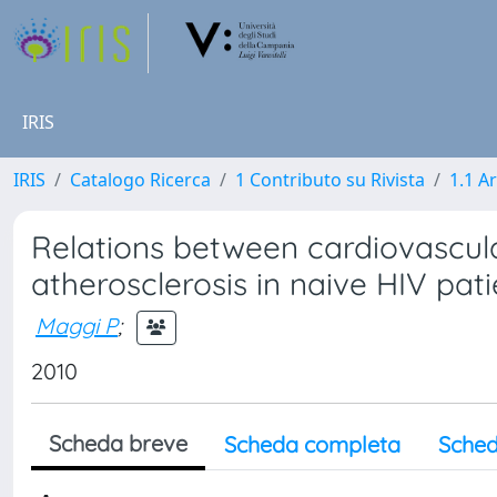
IRIS
IRIS
Catalogo Ricerca
1 Contributo su Rivista
1.1 Ar
Relations between cardiovascula
atherosclerosis in naive HIV pat
Maggi P
;
2010
Scheda breve
Scheda completa
Sched