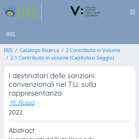
IRIS
IRIS
Catalogo Ricerca
2 Contributo in Volume
2.1 Contributo in volume (Capitolo o Saggio)
I destinatari delle sanzioni
convenzionali nel T.U. sulla
rappresentanza
M. Russo
2022
Abstract