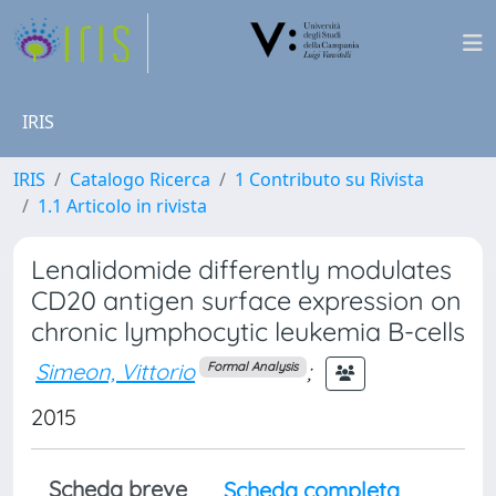
IRIS
IRIS
Catalogo Ricerca
1 Contributo su Rivista
1.1 Articolo in rivista
Lenalidomide differently modulates
CD20 antigen surface expression on
chronic lymphocytic leukemia B-cells
Simeon, Vittorio
;
Formal Analysis
2015
Scheda breve
Scheda completa