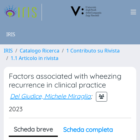
IRIS
IRIS
Catalogo Ricerca
1 Contributo su Rivista
1.1 Articolo in rivista
Factors associated with wheezing
recurrence in clinical practice
Del Giudice, Michele Miraglia
;
2023
Scheda breve
Scheda completa