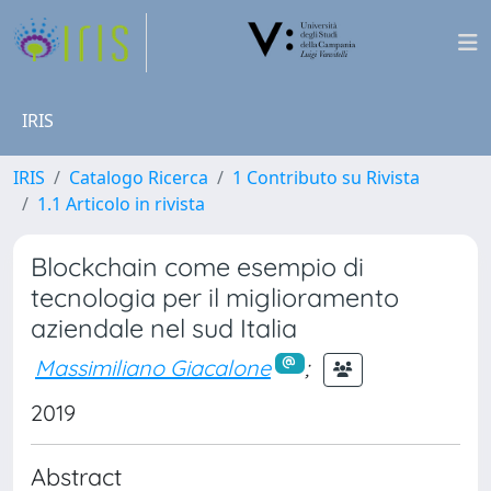
IRIS
IRIS
Catalogo Ricerca
1 Contributo su Rivista
1.1 Articolo in rivista
Blockchain come esempio di
tecnologia per il miglioramento
aziendale nel sud Italia
Massimiliano Giacalone
;
2019
Abstract