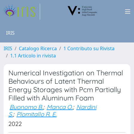
IRIS
IRIS
Catalogo Ricerca
1 Contributo su Rivista
1.1 Articolo in rivista
Numerical Investigation on Thermal
Behaviours of Latent Thermal
Energy Storages with Pcm Partially
Filled with Aluminum Foam
Buonomo B.
;
Manca O.
;
Nardini
S.
;
Plomitallo R. E.
2022