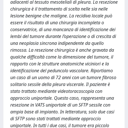
adiacenti al tessuto mesoteliali di pleura. La resezione
chirurgica è il trattamento di scelta nelle sia nelle
lesione benigne che maligne. La recidiva locale può
essere il risultato di una chirurgia incompleta o
conservatrice, di una mancanza di identificazione dei
lembi del tumore durante l’operazione o di crescita di
una neoplasia sincrona indipendente da quello
rimossa. La resezione chirurgica è anche gravata da
qualche difficoltà come la dimensione del tumore, il
rapporto con le strutture anatomiche viciniori e la
identificazione del peduncolo vascolare. Riportiamo
un caso di un uomo di 72 anni con un tumore fibroso
solitario sessile della pleura viscerale. Il paziente è
stato trattato mediante videotoracoscopia con
approccio uniportale. Questo caso, rappresenta una
resezione in VATS uniportale di un SFTP sessile con
ampia base di impianto. In letteratura, solo due casi
di SFTP sono stati trattati mediante approccio
uniportale. In tutti i due casi, il tumore era piccolo