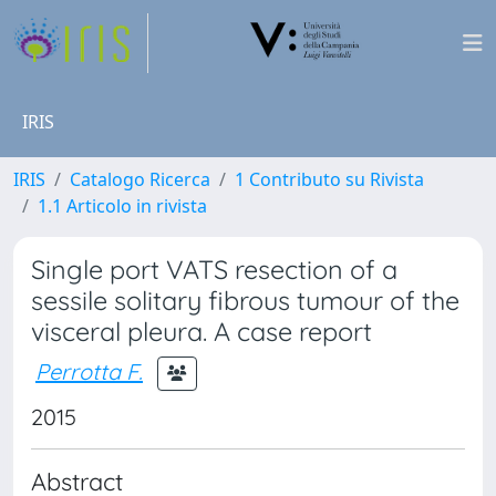
IRIS
IRIS
Catalogo Ricerca
1 Contributo su Rivista
1.1 Articolo in rivista
Single port VATS resection of a
sessile solitary fibrous tumour of the
visceral pleura. A case report
Perrotta F.
2015
Abstract