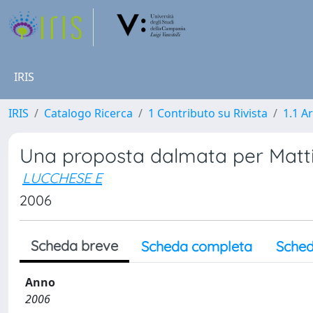
IRIS
IRIS
Catalogo Ricerca
1 Contributo su Rivista
1.1 Ar
Una proposta dalmata per Matti
LUCCHESE E
2006
Scheda breve
Scheda completa
Sched
Anno
2006