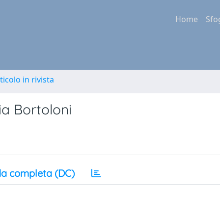
Home
Sfo
ticolo in rivista
a Bortoloni
a completa (DC)