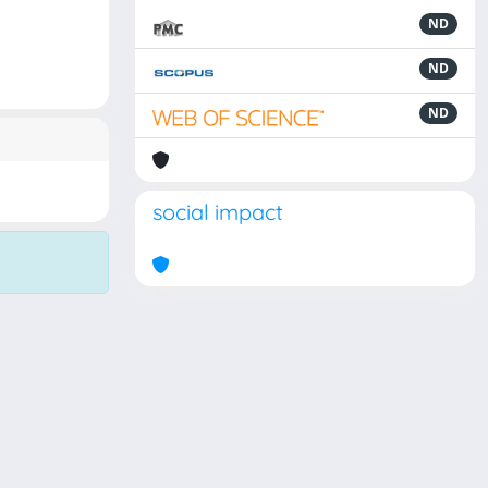
ND
ND
ND
social impact