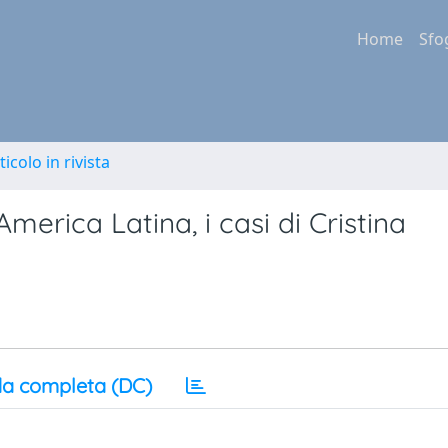
Home
Sfo
ticolo in rivista
erica Latina, i casi di Cristina
a completa (DC)