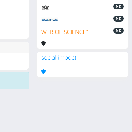
ND
ND
ND
social impact