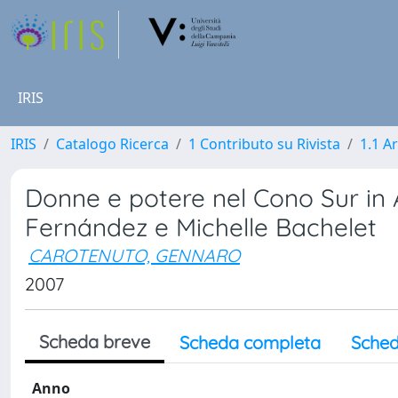
IRIS
IRIS
Catalogo Ricerca
1 Contributo su Rivista
1.1 Ar
Donne e potere nel Cono Sur in Am
Fernández e Michelle Bachelet
CAROTENUTO, GENNARO
2007
Scheda breve
Scheda completa
Sched
Anno