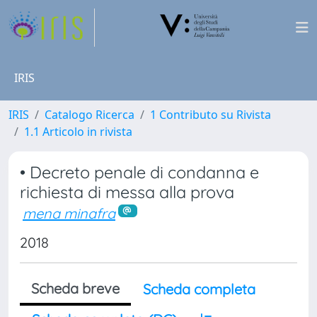
IRIS
IRIS
Catalogo Ricerca
1 Contributo su Rivista
1.1 Articolo in rivista
• Decreto penale di condanna e
richiesta di messa alla prova
mena minafra
2018
Scheda breve
Scheda completa