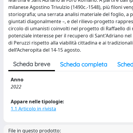
Martina e Sant'Adriano al Foro Romano. A partire dall'ipot
milanese Agostino Trivulzio (1490c.-1548), più filoni ve
storiografia; una serrata analisi materiale del foglio, a 
giuntati diagonalmente –, e del rilievo-progetto rappresen
circolo di umanisti coinvolti nel progetto di Raffaello d
potenziale interesse per il recupero di Sant'Adriano nel c
di Peruzzi rispetto alla viabilità cittadina e ai tradizion
dell’Acheropita del 14-15 agosto.
Scheda breve
Scheda completa
Sched
Anno
2022
Appare nelle tipologie:
1.1 Articolo in rivista
File in questo prodotto: