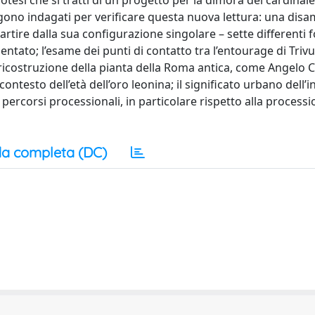
esi che si tratti di un progetto per la dimora del cardinale t
ngono indagati per verificare questa nuova lettura: una disa
partire dalla sua configurazione singolare – sette differenti f
tato; l’esame dei punti di contatto tra l’entourage di Trivul
i ricostruzione della pianta della Roma antica, come Angelo Co
ontesto dell’età dell’oro leonina; il significato urbano dell’
ali percorsi processionali, in particolare rispetto alla process
a completa (DC)