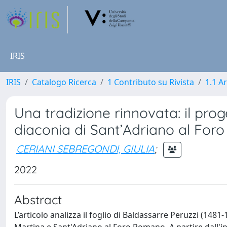
IRIS
IRIS
Catalogo Ricerca
1 Contributo su Rivista
1.1 Ar
Una tradizione rinnovata: il prog
diaconia di Sant’Adriano al Fo
CERIANI SEBREGONDI, GIULIA
;
2022
Abstract
L’articolo analizza il foglio di Baldassarre Peruzzi (1481-