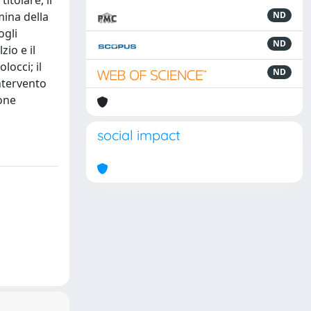
itolare, il
mina della
ND
ogli
ND
zio e il
locci; il
ND
intervento
ione
social impact