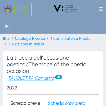
IRIS
IRIS
Catalogo Ricerca
1 Contributo su Rivista
1.1 Articolo in rivista
La traccia dell'occasione
poetica/The trace of the poetic
occasion
TAVOLETTA Concetta
2022
Scheda breve
Scheda completa