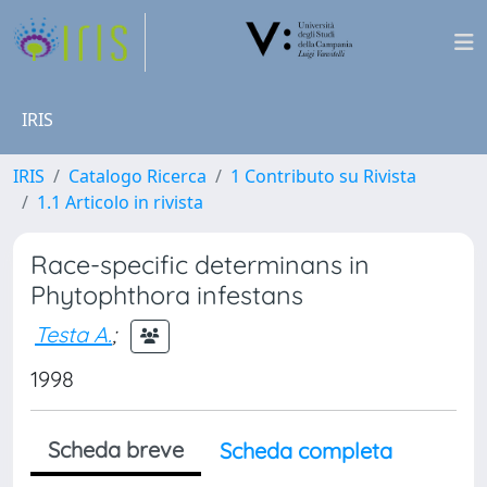
IRIS
IRIS
Catalogo Ricerca
1 Contributo su Rivista
1.1 Articolo in rivista
Race-specific determinans in
Phytophthora infestans
Testa A.
;
1998
Scheda breve
Scheda completa