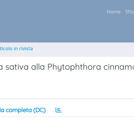
Home
Sfo
ticolo in rivista
nea sativa alla Phytophthora cinna
a completa (DC)