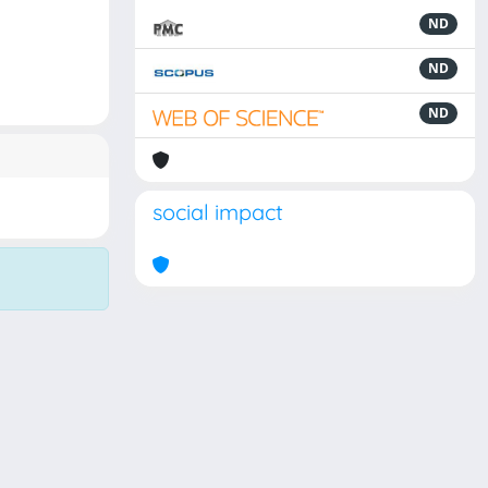
ND
ND
ND
social impact