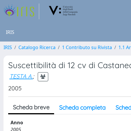
IRIS
IRIS
Catalogo Ricerca
1 Contributo su Rivista
1.1 Ar
Suscettibilità di 12 cv di Casta
TESTA A.
;
2005
Scheda breve
Scheda completa
Sched
Anno
2005