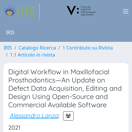
IRIS
IRIS
Catalogo Ricerca
1 Contributo su Rivista
1.1 Articolo in rivista
Digital Workflow in Maxillofacial
Prosthodontics—An Update on
Defect Data Acquisition, Editing and
Design Using Open-Source and
Commercial Available Software
Alessandro Lanza
;
2021