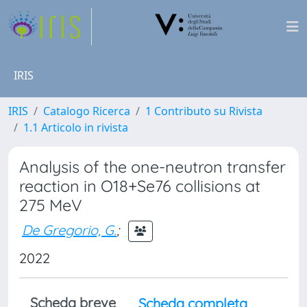
IRIS
IRIS
Catalogo Ricerca
1 Contributo su Rivista
1.1 Articolo in rivista
Analysis of the one-neutron transfer
reaction in O18+Se76 collisions at
275 MeV
De Gregorio, G.
;
2022
Scheda breve
Scheda completa