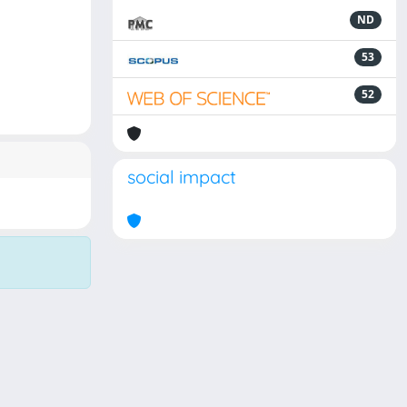
ND
53
52
social impact