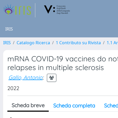
IRIS
IRIS
Catalogo Ricerca
1 Contributo su Rivista
1.1 Ar
mRNA COVID-19 vaccines do not i
relapses in multiple sclerosis
Gallo, Antonio
;
2022
Scheda breve
Scheda completa
Sched