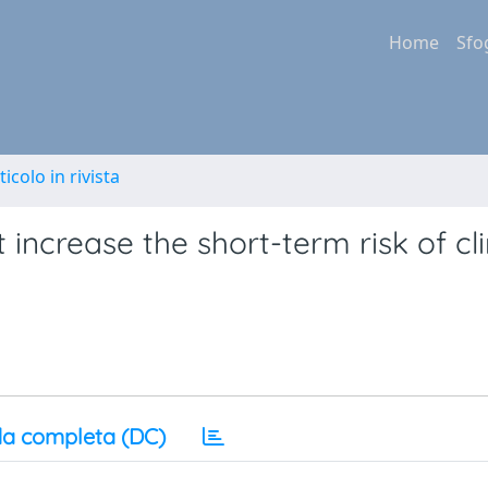
Home
Sfo
ticolo in rivista
ncrease the short-term risk of cli
a completa (DC)