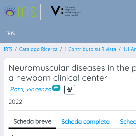
IRIS
IRIS
Catalogo Ricerca
1 Contributo su Rivista
1.1 Ar
Neuromuscular diseases in the 
a newborn clinical center
Pota, Vincenzo
2022
Scheda breve
Scheda completa
Sched