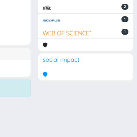
2
1
1
social impact