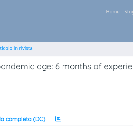
Home
Sfo
ticolo in rivista
pandemic age: 6 months of experie
a completa (DC)