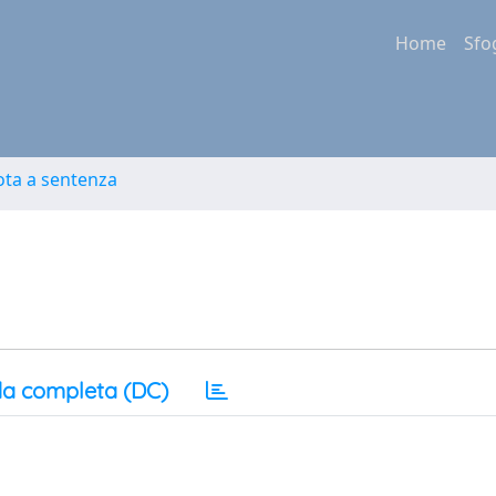
Home
Sfo
ota a sentenza
a completa (DC)