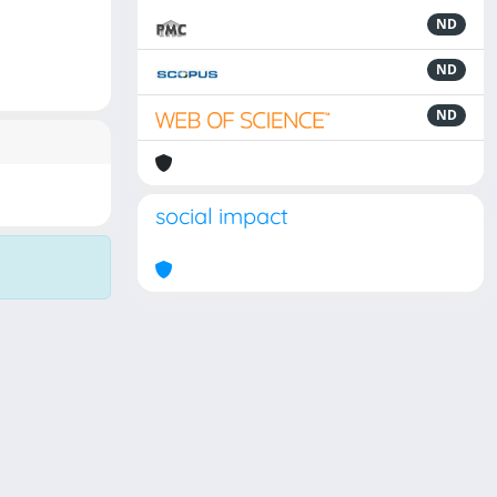
ND
ND
ND
social impact