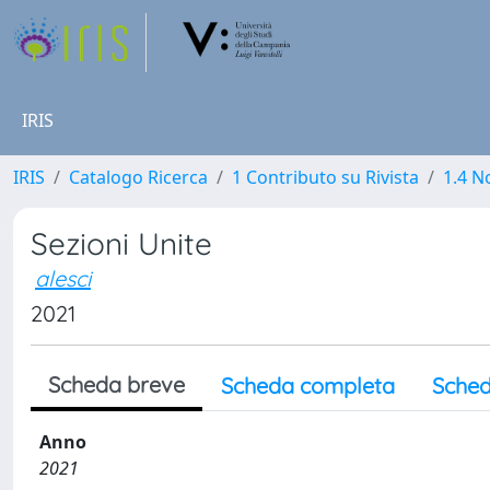
IRIS
IRIS
Catalogo Ricerca
1 Contributo su Rivista
1.4 N
Sezioni Unite
alesci
2021
Scheda breve
Scheda completa
Sched
Anno
2021