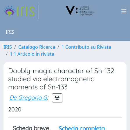
IRIS
IRIS
Catalogo Ricerca
1 Contributo su Rivista
1.1 Articolo in rivista
Doubly-magic character of Sn-132
studied via electromagnetic
moments of Sn-133
De Gregorio G
;
2020
Scheda breve
Scheda completa