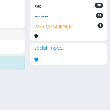
ND
14
8
social impact