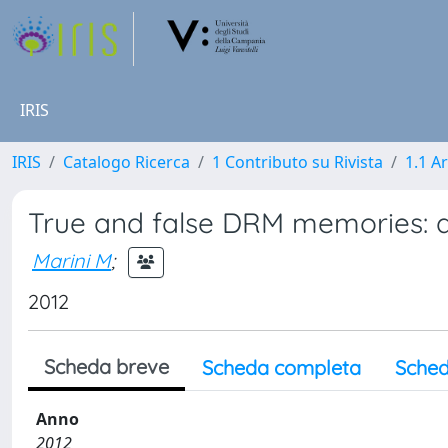
IRIS
IRIS
Catalogo Ricerca
1 Contributo su Rivista
1.1 Ar
True and false DRM memories: di
Marini M
;
2012
Scheda breve
Scheda completa
Sched
Anno
2012