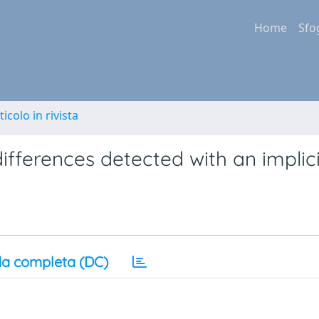
Home
Sfo
ticolo in rivista
fferences detected with an implici
a completa (DC)