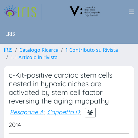
IRIS
IRIS
Catalogo Ricerca
1 Contributo su Rivista
1.1 Articolo in rivista
c-Kit-positive cardiac stem cells
nested in hypoxic niches are
activated by stem cell factor
reversing the aging myopathy
Pesapane A
;
Cappetta D
;
2014