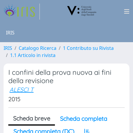
IRIS
IRIS
Catalogo Ricerca
1 Contributo su Rivista
1.1 Articolo in rivista
I confini della prova nuova ai fini
della revisione
ALESCI T
2015
Scheda breve
Scheda completa
Scheda completa (DC)