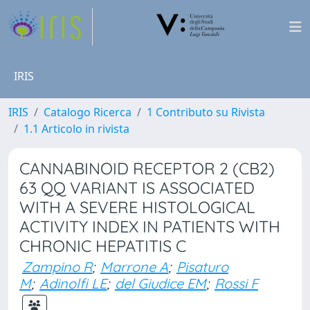
IRIS
IRIS
Catalogo Ricerca
1 Contributo su Rivista
1.1 Articolo in rivista
CANNABINOID RECEPTOR 2 (CB2)
63 QQ VARIANT IS ASSOCIATED
WITH A SEVERE HISTOLOGICAL
ACTIVITY INDEX IN PATIENTS WITH
CHRONIC HEPATITIS C
Zampino R
;
Marrone A
;
Pisaturo
M
;
Adinolfi LE
;
del Giudice EM
;
Rossi F