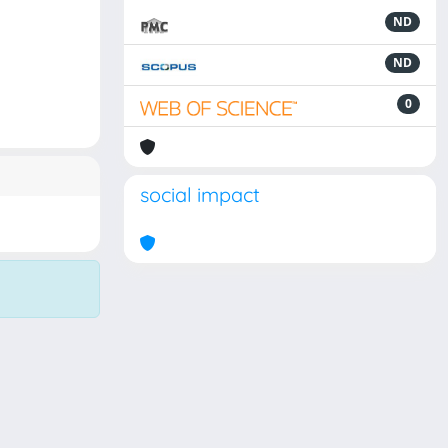
ND
ND
0
social impact