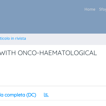
Home
Sfo
ticolo in rivista
S WITH ONCO-HAEMATOLOGICAL
a completa (DC)