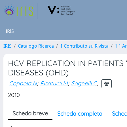
IRIS
IRIS
Catalogo Ricerca
1 Contributo su Rivista
1.1 Ar
HCV REPLICATION IN PATIENT
DISEASES (OHD)
Coppola N
;
Pisaturo M
;
Sagnelli C
;
2010
Scheda breve
Scheda completa
Sched