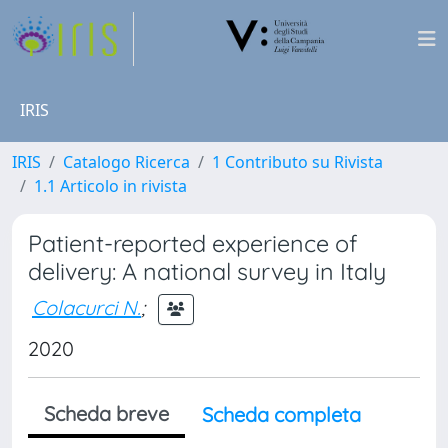
IRIS
IRIS
Catalogo Ricerca
1 Contributo su Rivista
1.1 Articolo in rivista
Patient-reported experience of
delivery: A national survey in Italy
Colacurci N.
;
2020
Scheda breve
Scheda completa