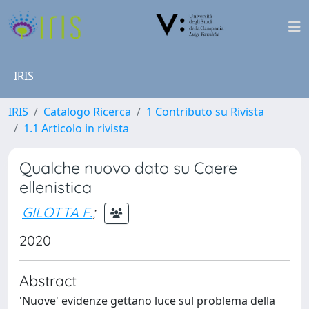
IRIS
IRIS
Catalogo Ricerca
1 Contributo su Rivista
1.1 Articolo in rivista
Qualche nuovo dato su Caere
ellenistica
GILOTTA F.
;
2020
Abstract
'Nuove' evidenze gettano luce sul problema della