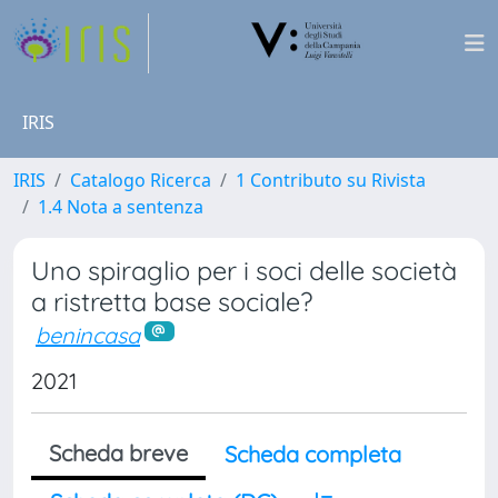
IRIS
IRIS
Catalogo Ricerca
1 Contributo su Rivista
1.4 Nota a sentenza
Uno spiraglio per i soci delle società
a ristretta base sociale?
benincasa
2021
Scheda breve
Scheda completa