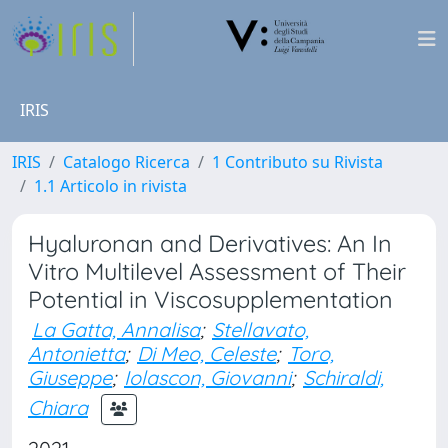
IRIS
IRIS
Catalogo Ricerca
1 Contributo su Rivista
1.1 Articolo in rivista
Hyaluronan and Derivatives: An In
Vitro Multilevel Assessment of Their
Potential in Viscosupplementation
La Gatta, Annalisa
;
Stellavato,
Antonietta
;
Di Meo, Celeste
;
Toro,
Giuseppe
;
Iolascon, Giovanni
;
Schiraldi,
Chiara