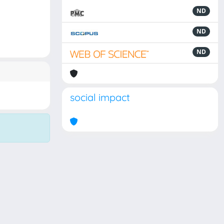
ND
ND
ND
social impact