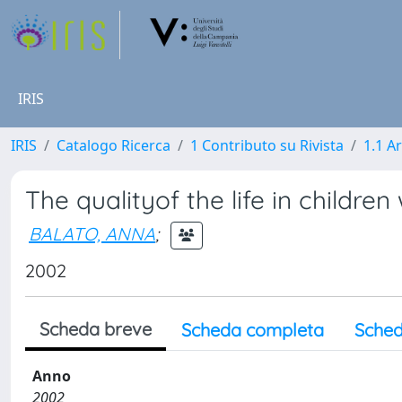
IRIS
IRIS
Catalogo Ricerca
1 Contributo su Rivista
1.1 Ar
The qualityof the life in children
BALATO, ANNA
;
2002
Scheda breve
Scheda completa
Sched
Anno
2002