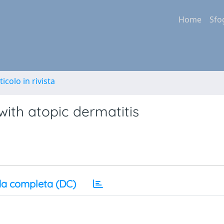
Home
Sfo
ticolo in rivista
 with atopic dermatitis
a completa (DC)