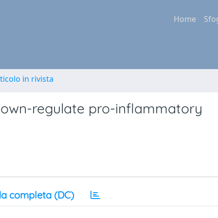
Home
Sfo
ticolo in rivista
down-regulate pro-inflammatory
a completa (DC)