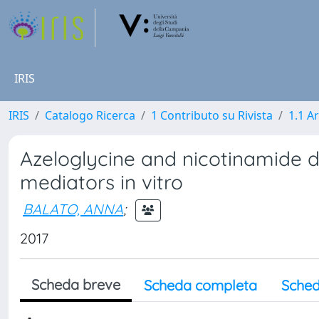
IRIS
IRIS
Catalogo Ricerca
1 Contributo su Rivista
1.1 Ar
Azeloglycine and nicotinamide 
mediators in vitro
BALATO, ANNA
;
2017
Scheda breve
Scheda completa
Sched