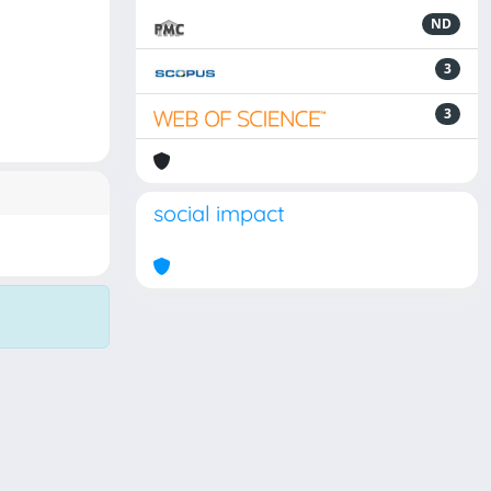
ND
3
3
social impact