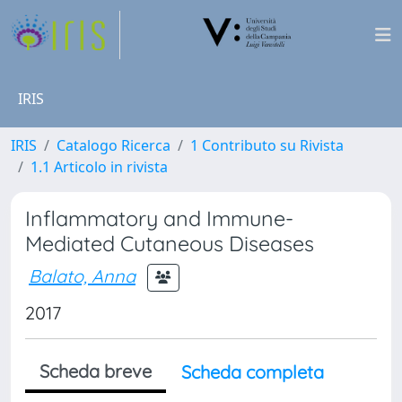
IRIS
IRIS
Catalogo Ricerca
1 Contributo su Rivista
1.1 Articolo in rivista
Inflammatory and Immune-
Mediated Cutaneous Diseases
Balato, Anna
2017
Scheda breve
Scheda completa