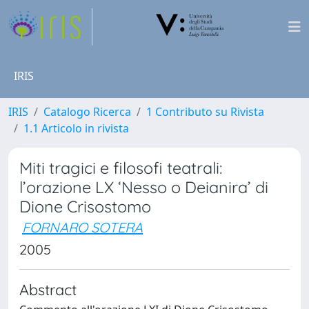
IRIS
IRIS
Catalogo Ricerca
1 Contributo su Rivista
1.1 Articolo in rivista
Miti tragici e filosofi teatrali:
l’orazione LX ‘Nesso o Deianira’ di
Dione Crisostomo
FORNARO SOTERA
2005
Abstract