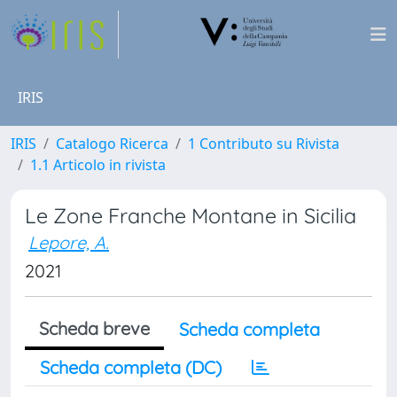
IRIS
IRIS
Catalogo Ricerca
1 Contributo su Rivista
1.1 Articolo in rivista
Le Zone Franche Montane in Sicilia
Lepore, A.
2021
Scheda breve
Scheda completa
Scheda completa (DC)