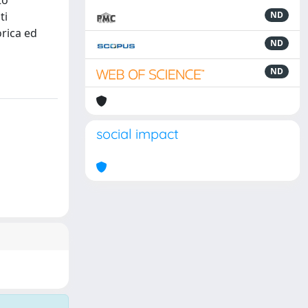
to
ti
ND
orica ed
ND
ND
social impact