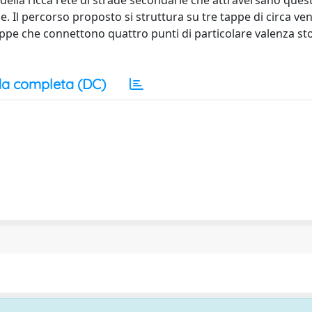
se della ricca rete di strade secondarie che attraversano ques
e. Il percorso proposto si struttura su tre tappe di circa ven
ppe che connettono quattro punti di particolare valenza st
a completa (DC)