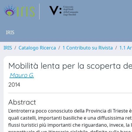
IRIS
IRIS
Catalogo Ricerca
1 Contributo su Rivista
1.1 Ar
Mobilità lenta per la scoperta del
Mauro G.
2014
Abstract
L’entroterra poco conosciuto della Provincia di Trieste 
quali castelli, importanti basiliche e una diffusissima re
flussi turistici più importanti che riguardano, invece, la