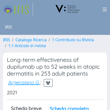
IRIS
IRIS
Catalogo Ricerca
1 Contributo su Rivista
1.1 Articolo in rivista
Long-term effectiveness of
dupilumab up to 52 weeks in atopic
dermatitis in 253 adult patients
Argenziano G.
;
2021
Scheda breve
Scheda completa