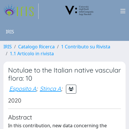
IRIS
IRIS
Catalogo Ricerca
1 Contributo su Rivista
1.1 Articolo in rivista
Notulae to the Italian native vascular
flora: 10
Esposito A
;
Stinca A
;
2020
Abstract
In this contribution, new data concerning the