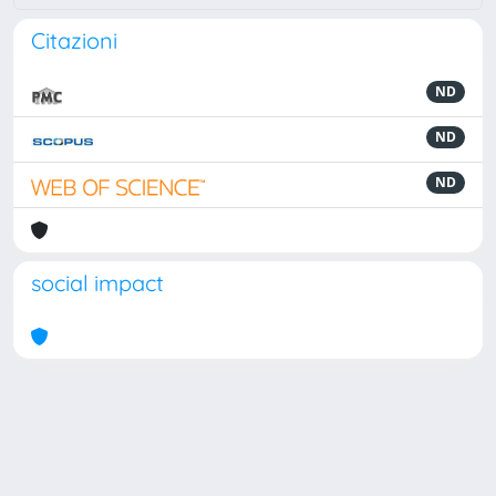
Citazioni
ND
ND
ND
social impact
Powered by
IRIS
-
about IRIS
-