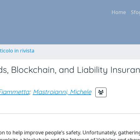
Home
Sfo
ticolo in rivista
, Blockchain, and Liability Insuran
 Fiammetta
;
Mastroianni, Michele
ion to help improve people’s safety. Unfortunately, gatherin