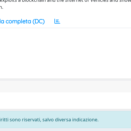
exploits a blockchain and the Internet of Vehicles and show
n.
a completa (DC)
ritti sono riservati, salvo diversa indicazione.