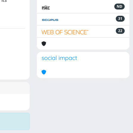
 its
ND
31
22
social impact