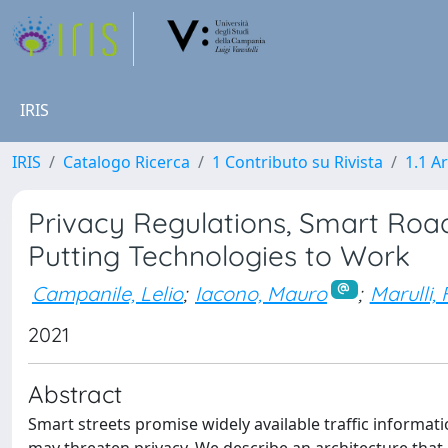
IRIS
IRIS
Catalogo Ricerca
1 Contributo su Rivista
1.1 Ar
Privacy Regulations, Smart Roads
Putting Technologies to Work
Campanile, Lelio
;
Iacono, Mauro
;
Marulli,
2021
Abstract
Smart streets promise widely available traffic informat