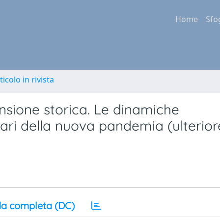
Home
Sfo
ticolo in rivista
nsione storica. Le dinamiche
nari della nuova pandemia (ulterior
a completa (DC)