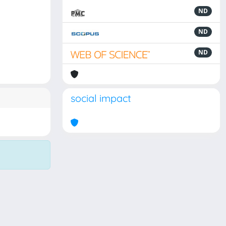
ND
ND
ND
social impact