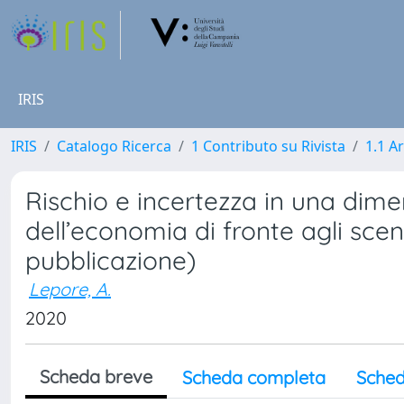
IRIS
IRIS
Catalogo Ricerca
1 Contributo su Rivista
1.1 Ar
Rischio e incertezza in una dime
dell’economia di fronte agli sce
pubblicazione)
Lepore, A.
2020
Scheda breve
Scheda completa
Sched