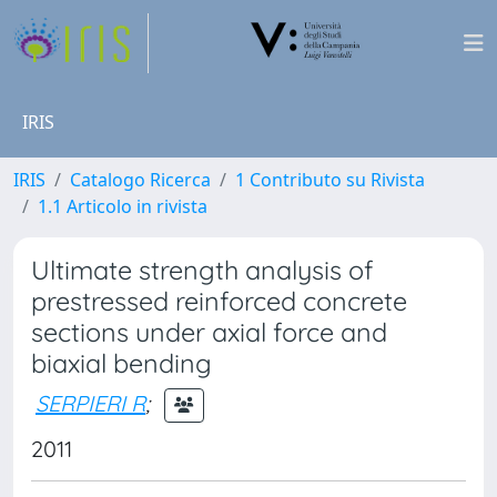
IRIS
IRIS
Catalogo Ricerca
1 Contributo su Rivista
1.1 Articolo in rivista
Ultimate strength analysis of
prestressed reinforced concrete
sections under axial force and
biaxial bending
SERPIERI R
;
2011