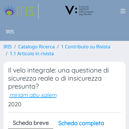
IRIS
IRIS
Catalogo Ricerca
1 Contributo su Rivista
1.1 Articolo in rivista
Il velo integrale: una questione di
sicurezza reale o di insicurezza
presunta?
miriam abu salem
2020
Scheda breve
Scheda completa