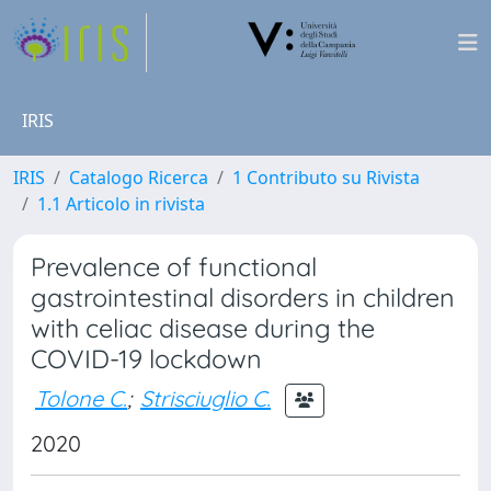
IRIS
IRIS
Catalogo Ricerca
1 Contributo su Rivista
1.1 Articolo in rivista
Prevalence of functional
gastrointestinal disorders in children
with celiac disease during the
COVID-19 lockdown
Tolone C.
;
Strisciuglio C.
2020